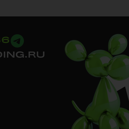
36
ING.RU