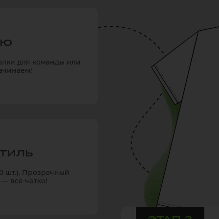
ЕЮ
олки для команды или
ачинаем!
ТИЛЬ
00 шт.). Прозрачный
— всё чётко!
ЭТАП 3